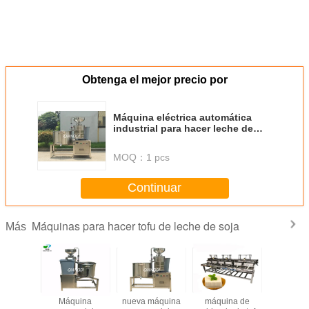
Obtenga el mejor precio por
Máquina eléctrica automática
industrial para hacer leche de
soja/máquina para hacer paneer
de leche de soja
MOQ：
1 pcs
Continuar
Máquinas para hacer tofu de leche de soja
Más
uina
Máquina
nueva máquina
máquina de
300 máqu