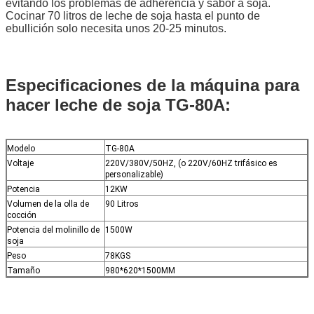
evitando los problemas de adherencia y sabor a soja.
Cocinar 70 litros de leche de soja hasta el punto de
ebullición solo necesita unos 20-25 minutos.
Especificaciones de la máquina para
hacer leche de soja TG-80A:
Modelo
TG-80A
Voltaje
220V/380V/50HZ, (o 220V/60HZ trifásico es
personalizable)
Potencia
12KW
Volumen de la olla de
90 Litros
cocción
Potencia del molinillo de
1500W
soja
Peso
78KGS
Tamaño
980*620*1500MM