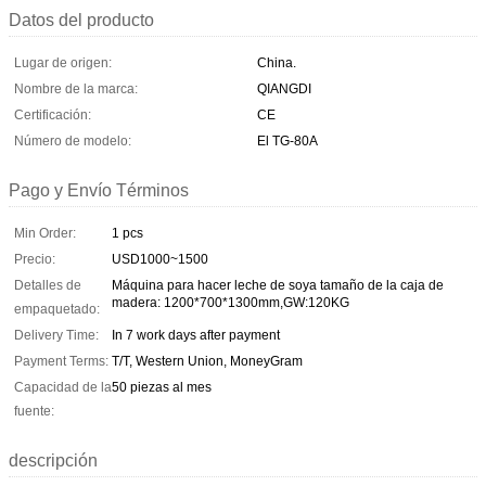
Datos del producto
Lugar de origen:
China.
Nombre de la marca:
QIANGDI
Certificación:
CE
Número de modelo:
El TG-80A
Pago y Envío Términos
Min Order:
1 pcs
Precio:
USD1000~1500
Detalles de
Máquina para hacer leche de soya tamaño de la caja de
madera: 1200*700*1300mm,GW:120KG
empaquetado:
Delivery Time:
In 7 work days after payment
Payment Terms:
T/T, Western Union, MoneyGram
Capacidad de la
50 piezas al mes
fuente:
descripción