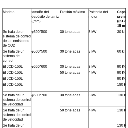
Modelo
tamaño del
Presión máxima
Potencia del
Capac
depósito de tamiz
motor
prens
((mm)
((KG/p
15 min
Se trata de un
φ390*500
30 toneladas
3 kW
30 kilo
sistema de control
de las emisiones
de CO2
Se trata de un
φ500*500
30 toneladas
3 kW
60 kilo
sistema de
control.
El JCD-150L
φ550*600
30 toneladas
3 kW
90 KG
El JCD-150L
50 toneladas
4 kW
90 KG
El JCD-150L
90 KG
El JCD-150L
180 K
Se trata de un
φ600*700
30 toneladas
3 kW
130 K
sistema de control
de velocidad
Se trata de un
50 toneladas
4 kW
130 K
sistema de control
de velocidad
Se trata de un
130 K