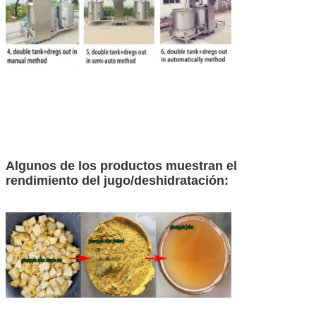
Deja un mensaje
¡Te llamaremos pronto!
Algunos de los productos muestran el
rendimiento del jugo/deshidratación: