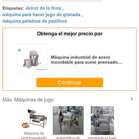
Juicer de la fruta
Etiquetas:
,
máquina para hacer jugo de granada
,
máquina peladora de pasiflora
Obtenga el mejor precio por
Máquina industrial de acero
inoxidable para zumo prensado
en frío de naranja/limón/manzana
Continuar
Máquinas de jugo
Más
máquina
Máquina de
equipos de la
Máquin
extractora de jugo
expresión de
línea de
procesa